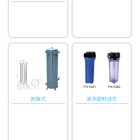
抱箍式
家用塑料滤壳